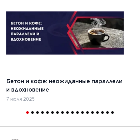
Бетон и кофе: неожиданные параллели
С
и вдохновение
с
7 июля 2025
16