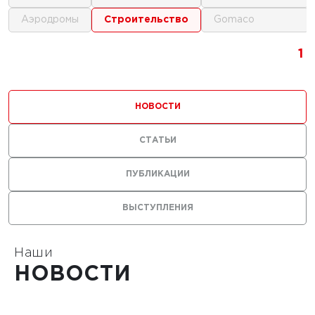
аэродромы
строительство
gomaco
г.
1
1
1
ика для
и
НОВОСТИ
ьства
мов
СТАТЬИ
ПУБЛИКАЦИИ
ВЫСТУПЛЕНИЯ
1
Наши
НОВОСТИ