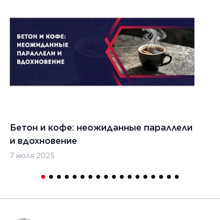
Бетон и кофе: неожиданные параллели
С
и вдохновение
с
7 июля 2025
16