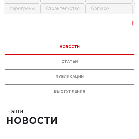
аэродромы
строительство
gomaco
г.
1
1
1
ика для
и
НОВОСТИ
ьства
мов
СТАТЬИ
ПУБЛИКАЦИИ
ВЫСТУПЛЕНИЯ
1
Наши
НОВОСТИ