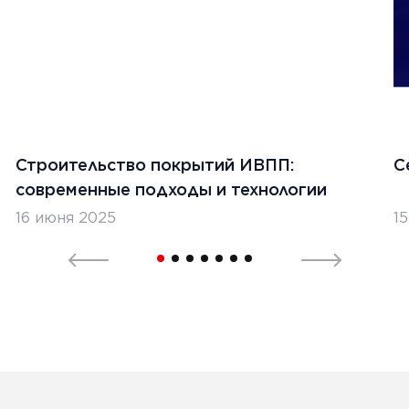
1
2
3
4
5
Строительство покрытий ИВПП:
С
современные подходы и технологии
16 июня 2025
1