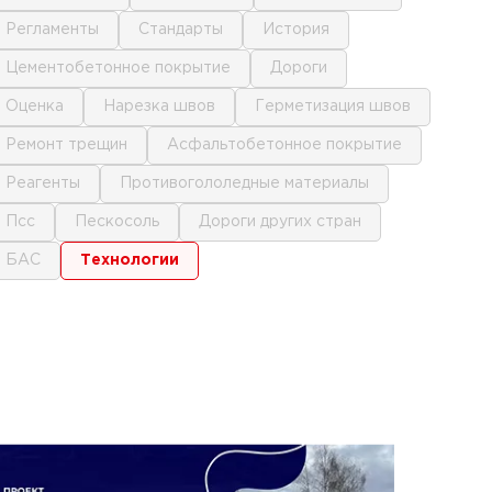
регламенты
стандарты
история
цементобетонное покрытие
дороги
оценка
нарезка швов
герметизация швов
ремонт трещин
асфальтобетонное покрытие
реагенты
противогололедные материалы
псс
пескосоль
дороги других стран
БАС
технологии