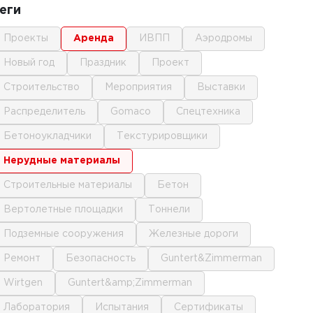
еги
проекты
аренда
ИВПП
аэродромы
новый год
праздник
проект
строительство
мероприятия
выставки
распределитель
gomaco
спецтехника
бетоноукладчики
текстурировщики
нерудные материалы
строительные материалы
бетон
вертолетные площадки
тоннели
подземные сооружения
железные дороги
ремонт
безопасность
Guntert&Zimmerman
Wirtgen
Guntert&amp;Zimmerman
лаборатория
испытания
сертификаты