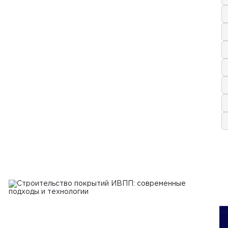
 2024 г.
величить эффективность работы
спользовании бетоноукладчиков и
урировщиков
Ь
я 2023 г.
одготовить площадку для работы
ехники на строительном объекте
Ь