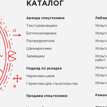
КАТАЛОГ
Аренда спецтехники
Лабор
Текстурировщики
Испыта
Бетоноукладчики
Испыт
Распределители
Испыта
Швонарезчики
Испыта
Заливщики
Испыта
работ
Испыта
Подряд по укладке
Испыта
Нарезчики швов
Испыта
Герметики для строительства
Ремон
Продажа спецтехники