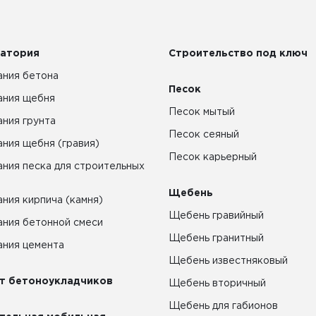
атория
Строительство под ключ
ния бетона
Песок
ания щебня
Песок мытый
ния грунта
Песок сеяный
ния щебня (гравия)
Песок карьерный
ния песка для строительных
Щебень
ния кирпича (камня)
Щебень гравийный
ния бетонной смеси
Щебень гранитный
ния цемента
Щебень известняковый
т бетоноукладчиков
Щебень вторичный
Щебень для габионов