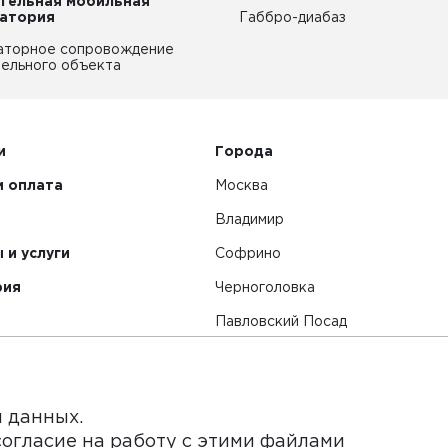
тельная мобильная
атория
Габбро-диабаз
аторное сопровождение
ельного объекта
и
Города
и оплата
Москва
Владимир
 и услуги
Софрино
рия
Черноголовка
Павловский Посад
Смотреть все города
я данных.
согласие на работу с этими файлами