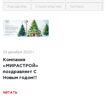
аэродромы
строительство
gomaco
1
1
2024 г.
льство
 дорог в
ике
25 декабря 2023 г.
5 декабря 2024 г.
ь
Компания
Строительство
«МИРАСТРОЙ»
бетонных дорог в
поздравляет С
Казахстане
Новым годом!!!
ЧИТАТЬ
ЧИТАТЬ