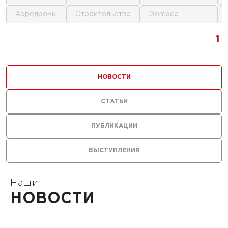
аэродромы
строительство
gomaco
1
1
1
НОВОСТИ
СТАТЬИ
0 г.
ПУБЛИКАЦИИ
льные
ВЫСТУПЛЕНИЯ
лы нужны
ания
тойких
Наши
НОВОСТИ