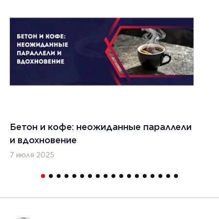
1
Бетон и кофе: неожиданные параллели
С
и вдохновение
с
7 июля 2025
16