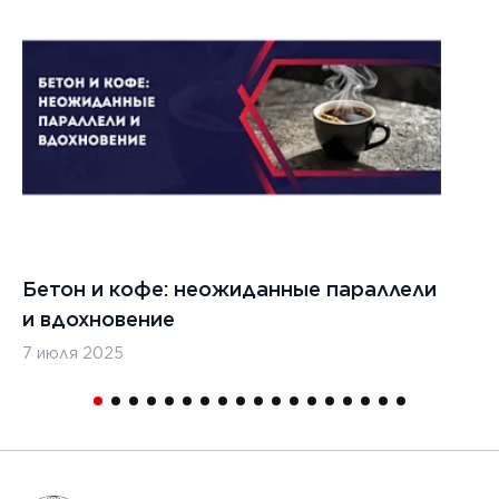
1
2
Бетон и кофе: неожиданные параллели
С
и вдохновение
с
7 июля 2025
16